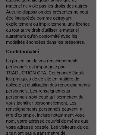
matériel ne viole pas les droits des autres.
Aucune disposition des présentes ne peut
être interprétée comme octroyant,
explicitement ou implicitement, une licence
ou tout autre droit d’utiliser le matériel
autrement qu’en conformité avec les
modalités énoncées dans les présentes.
Confidentialité
La protection de vos renseignements
personnels est importante pour
TRADUCTION GTA. Cet énoncé établit
les pratiques de ce site en matière de
collecte et d'utilisation des renseignements
personnels.
Les renseignements
personnels sont ceux qui permettent de
vous identifier personnellement. Les
renseignements personnels peuvent, à
titre d'exemple, inclure notamment votre
nom, votre adresse courriel de même que
votre adresse postale. Les visiteurs de ce
site n'ont pas à transmettre de