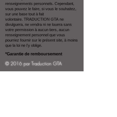
renseignements personnels. Cependant,
vous pouvez le faire, si vous le souhaitez,
sur une base tout à fait
volontaire.
TRADUCTION GTA ne
divulguera, ne vendra ni ne louera sans
votre permission à aucun tiers, aucun
renseignement personnel que vous
pourriez fournir sur le présent site, à moins
que la loi ne l'y oblige.
*Garantie de remboursement
© 2016 par Traduction GTA
TRADUCTION GTA
439 croissant Wallenberg,
Mississauga (Ontario) Canada L5B
3M2
Téléphone
416-428-1765
/
1-