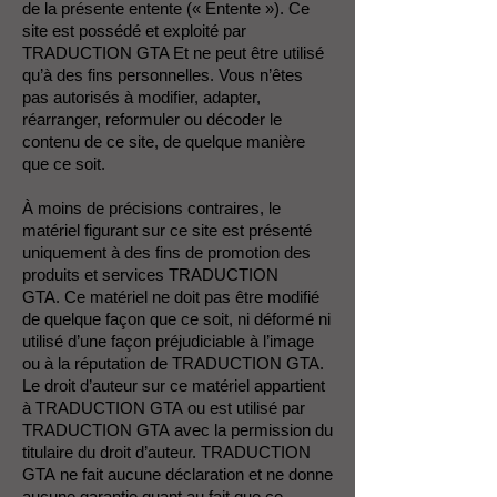
de la présente entente (« Entente »). Ce
site est possédé et exploité par
TRADUCTION GTA Et ne peut être utilisé
qu’à des fins personnelles. Vous n’êtes
pas autorisés à modifier, adapter,
réarranger, reformuler ou décoder le
contenu de ce site, de quelque manière
que ce soit.
À moins de précisions contraires, le
matériel figurant sur ce site est présenté
uniquement à des fins de promotion des
produits et services TRADUCTION
GTA.
Ce matériel ne doit pas être modifié
de quelque façon que ce soit, ni déformé ni
utilisé d’une façon préjudiciable à l’image
ou à la réputation de TRADUCTION GTA.
Le droit d’auteur sur ce matériel appartient
à TRADUCTION GTA ou est utilisé par
TRADUCTION GTA avec la permission du
titulaire du droit d’auteur. TRADUCTION
GTA ne fait aucune déclaration et ne donne
aucune garantie quant au fait que ce